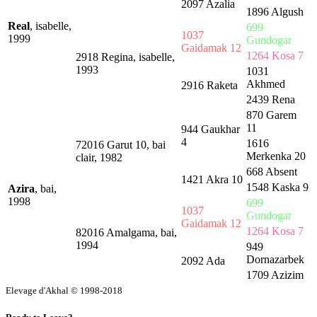
2097 Azalia
1896 Algush
Real
, isabelle,
699
1037
1999
Gundogar
Gaidamak 12
1264 Kosa 7
2918 Regina, isabelle,
1993
1031
Akhmed
2916 Raketa
2439 Rena
870 Garem
11
944 Gaukhar
4
1616
72016 Garut 10, bai
Merkenka 20
clair, 1982
668 Absent
1421 Akra 10
1548 Kaska 9
Azira
, bai,
1998
699
1037
Gundogar
Gaidamak 12
1264 Kosa 7
82016 Amalgama, bai,
1994
949
Dornazarbek
2092 Ada
1709 Azizim
Elevage d'Akhal © 1998-2018