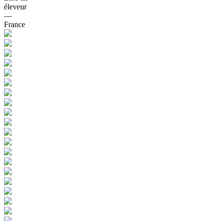
éleveur
—
France